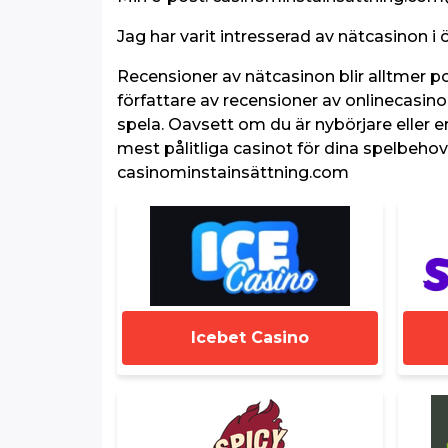
Jag har varit intresserad av nätcasinon i 
Recensioner av nätcasinon blir alltmer pop
författare av recensioner av onlinecasin
spela. Oavsett om du är nybörjare eller e
mest pålitliga casinot för dina spelbeho
casinominstainsättning.com
Icebet Casino