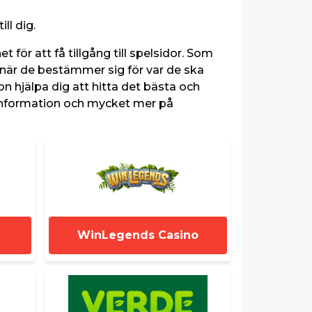
ll dig.
för att få tillgång till spelsidor. Som
a när de bestämmer sig för var de ska
on hjälpa dig att hitta det bästa och
usinformation och mycket mer på
WinLegends Casino