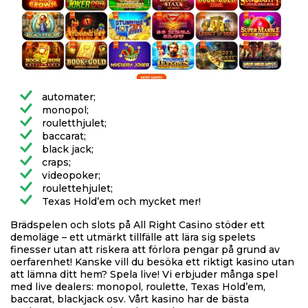
automater;
monopol;
rouletthjulet;
baccarat;
black jack;
craps;
videopoker;
roulettehjulet;
Texas Hold’em och mycket mer!
Brädspelen och slots på All Right Casino stöder ett
demoläge – ett utmärkt tillfälle att lära sig spelets
finesser utan att riskera att förlora pengar på grund av
oerfarenhet! Kanske vill du besöka ett riktigt kasino utan
att lämna ditt hem? Spela live! Vi erbjuder många spel
med live dealers: monopol, roulette, Texas Hold’em,
baccarat, blackjack osv. Vårt kasino har de bästa