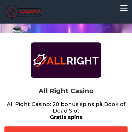
All Right Casino
All Right Casino: 20 bonus spins på Book of
Dead Slot
Gratis spins