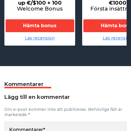
up €/$100 + 100
€1000
Welcome Bonus
Första insättn
Bonus Spins
Hämta bonus
Hämta bon
Läs recension
Läs recensio
Kommentarer
Lägg till en kommentar
Din e-post kommer inte att publiceras. Behövliga fält är
markerade *