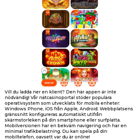
Vill du ladda ner en klient? Den här appen är inte
nödvändig! Vår nätcasinoportal stöder populära
operativsystem som utvecklats för mobila enheter:
Windows Phone, iOS från Apple, Android. Webbplatsens
gränssnitt konfigureras automatiskt utifrån
skärmstorleken på din smartphone eller surfplatta.
Mobilversionen har en bekväm navigering och har en
minimal trafikbelastning. Du kan spela på din
mobiltelefon, oavsett var du är online!