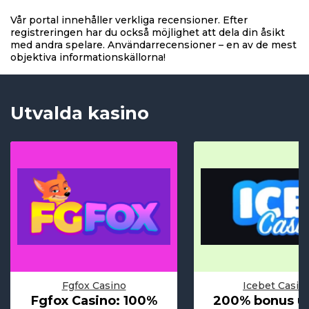
Vår portal innehåller verkliga recensioner. Efter
registreringen har du också möjlighet att dela din åsikt
med andra spelare. Användarrecensioner – en av de mest
objektiva informationskällorna!
Utvalda kasino
Fgfox Casino
Icebet Casin
Fgfox Casino: 100%
200% bonus upp