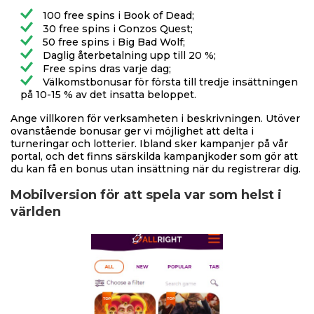
100 free spins i Book of Dead;
30 free spins i Gonzos Quest;
50 free spins i Big Bad Wolf;
Daglig återbetalning upp till 20 %;
Free spins dras varje dag;
Välkomstbonusar för första till tredje insättningen
på 10-15 % av det insatta beloppet.
Ange villkoren för verksamheten i beskrivningen. Utöver
ovanstående bonusar ger vi möjlighet att delta i
turneringar och lotterier. Ibland sker kampanjer på vår
portal, och det finns särskilda kampanjkoder som gör att
du kan få en bonus utan insättning när du registrerar dig.
Mobilversion för att spela var som helst i
världen