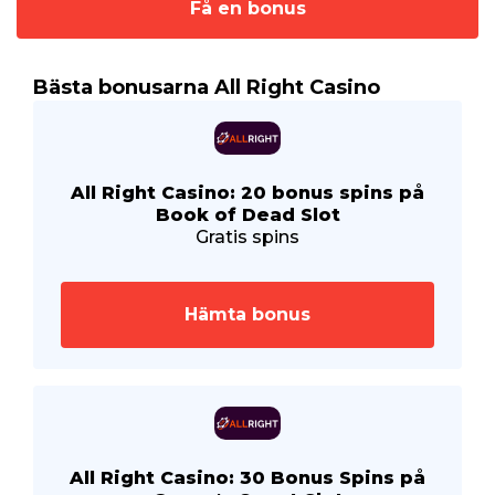
Få en bonus
Bästa bonusarna All Right Casino
All Right Casino: 20 bonus spins på
Book of Dead Slot
Gratis spins
Hämta bonus
All Right Casino: 30 Bonus Spins på