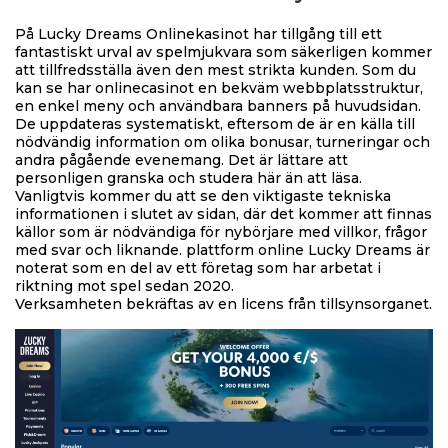
På Lucky Dreams Onlinekasinot har tillgång till ett
fantastiskt urval av spelmjukvara som säkerligen kommer
att tillfredsställa även den mest strikta kunden. Som du
kan se har onlinecasinot en bekväm webbplatsstruktur,
en enkel meny och användbara banners på huvudsidan.
De uppdateras systematiskt, eftersom de är en källa till
nödvändig information om olika bonusar, turneringar och
andra pågående evenemang. Det är lättare att
personligen granska och studera här än att läsa.
Vanligtvis kommer du att se den viktigaste tekniska
informationen i slutet av sidan, där det kommer att finnas
källor som är nödvändiga för nybörjare med villkor, frågor
med svar och liknande. plattform online Lucky Dreams är
noterat som en del av ett företag som har arbetat i
riktning mot spel sedan 2020.
Verksamheten bekräftas av en licens från tillsynsorganet.