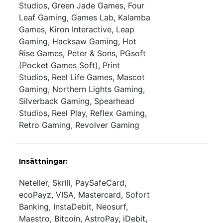
Studios, Green Jade Games, Four
Leaf Gaming, Games Lab, Kalamba
Games, Kiron Interactive, Leap
Gaming, Hacksaw Gaming, Hot
Rise Games, Peter & Sons, PGsoft
(Pocket Games Soft), Print
Studios, Reel Life Games, Mascot
Gaming, Northern Lights Gaming,
Silverback Gaming, Spearhead
Studios, Reel Play, Reflex Gaming,
Retro Gaming, Revolver Gaming
Insättningar:
Neteller, Skrill, PaySafeCard,
ecoPayz, VISA, Mastercard, Sofort
Banking, InstaDebit, Neosurf,
Maestro, Bitcoin, AstroPay, iDebit,