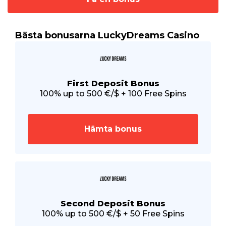
Bästa bonusarna LuckyDreams Casino
First Deposit Bonus
100% up to 500 €/$ + 100 Free Spins
Hämta bonus
Second Deposit Bonus
100% up to 500 €/$ + 50 Free Spins