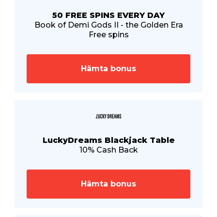
50 FREE SPINS EVERY DAY
Book of Demi Gods II - the Golden Era
Free spins
Hämta bonus
LuckyDreams Blackjack Table
10% Cash Back
Hämta bonus