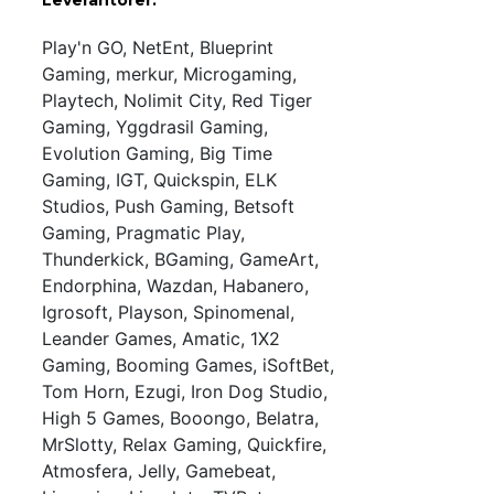
Play'n GO, NetEnt, Blueprint
Gaming, merkur, Microgaming,
Playtech, Nolimit City, Red Tiger
Gaming, Yggdrasil Gaming,
Evolution Gaming, Big Time
Gaming, IGT, Quickspin, ELK
Studios, Push Gaming, Betsoft
Gaming, Pragmatic Play,
Thunderkick, BGaming, GameArt,
Endorphina, Wazdan, Habanero,
Igrosoft, Playson, Spinomenal,
Leander Games, Amatic, 1X2
Gaming, Booming Games, iSoftBet,
Tom Horn, Ezugi, Iron Dog Studio,
High 5 Games, Booongo, Belatra,
MrSlotty, Relax Gaming, Quickfire,
Atmosfera, Jelly, Gamebeat,