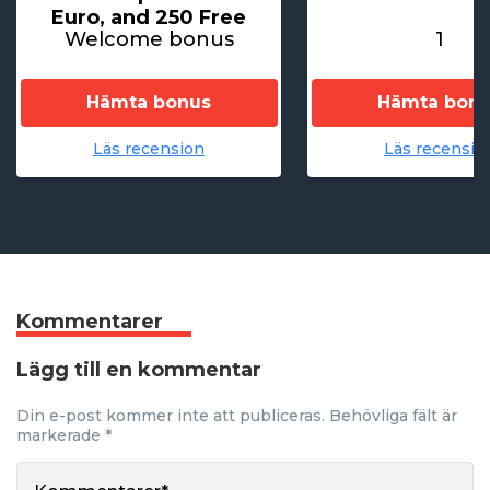
Euro, and 250 Free
Welcome bonus
1
Spins
Hämta bonus
Hämta bon
Läs recension
Läs recensio
Kommentarer
Lägg till en kommentar
Din e-post kommer inte att publiceras. Behövliga fält är
markerade *